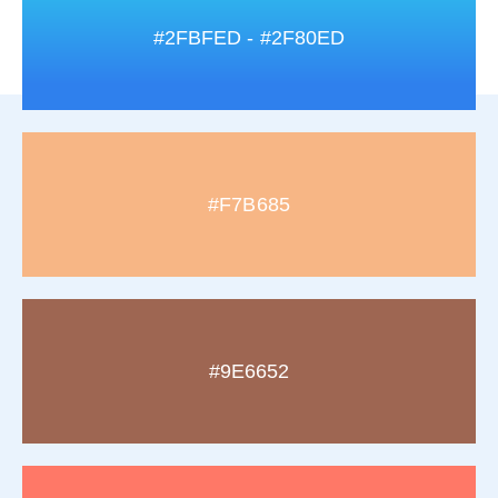
#2FBFED - #2F80ED
#F7B685
#9E6652